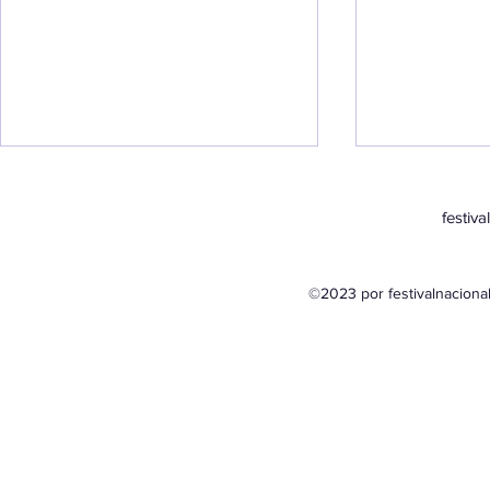
festiv
©2023 por festivalnacion
Convocatoria 2024
Lugar y fe